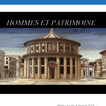
Hôtel Le Lido à Genval 2015
→