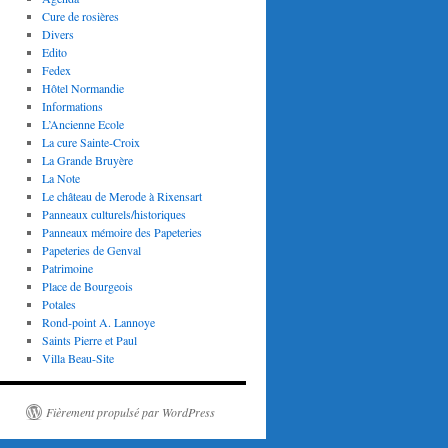
Cure de rosières
Divers
Edito
Fedex
Hôtel Normandie
Informations
L’Ancienne Ecole
La cure Sainte-Croix
La Grande Bruyère
La Note
Le château de Merode à Rixensart
Panneaux culturels/historiques
Panneaux mémoire des Papeteries
Papeteries de Genval
Patrimoine
Place de Bourgeois
Potales
Rond-point A. Lannoye
Saints Pierre et Paul
Villa Beau-Site
Fièrement propulsé par WordPress