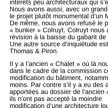
intérêts peu architecturaux
qui s’
Nous
avons
aussi,
avec
un
grand
le projet plutôt monumental d’un
De même, nous avons refusé le pr
«
bunker » Colruyt. Colruyt
nous 
révision à la baisse du gabarit de
Une
autre
source
d’inquiétude
es
Thomas & Piron.
Il y a l’ancien «
Chalet » où là no
dans
le cadre de la commission 
modification du bâtiment, notam
moins. Par contre s’il y a eu des 
app
ortées au dossier
de l’ancien 
ils n’ont pas
accepté la moindre
modification
d’une
architecture lo