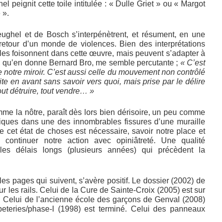
 peignit cette toile intitulée : « Dulle Griet » ou « Margot
 ».
ughel et de Bosch s’interpénètrent, et résument, en une
 retour d’un monde de violences. Bien des interprétations
les foisonnent dans cette œuvre, mais peuvent s’adapter à
ion, qu’en donne Bernard Bro, me semble percutante ;
« C’est
e notre miroir. C’est aussi celle du mouvement non contrôlé
ite en avant sans savoir vers quoi, mais prise par le délire
 tout détruire, tout vendre… »
me la nôtre, paraît dès lors bien dérisoire, un peu comme
iques dans une des innombrables fissures d’une muraille
 cet état de choses est nécessaire, savoir notre place et
, continuer notre action avec opiniâtreté. Une qualité
les délais longs (plusieurs années) qui précèdent la
es pages qui suivent, s’avère positif. Le dossier (2002) de
r les rails. Celui de la Cure de Sainte-Croix (2005) est sur
n. Celui de l’ancienne école des garçons de Genval (2008)
peteries/phase-I (1998) est terminé. Celui des panneaux