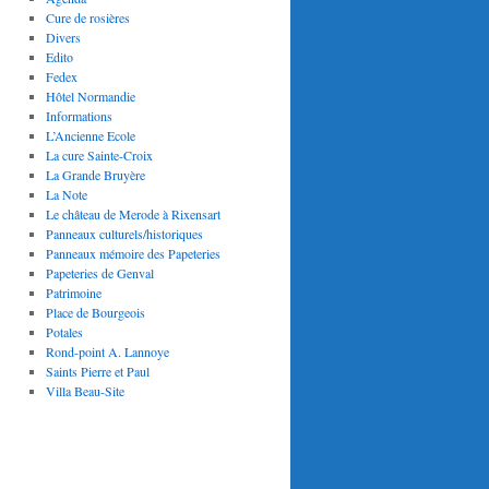
Cure de rosières
Divers
Edito
Fedex
Hôtel Normandie
Informations
L’Ancienne Ecole
La cure Sainte-Croix
La Grande Bruyère
La Note
Le château de Merode à Rixensart
Panneaux culturels/historiques
Panneaux mémoire des Papeteries
Papeteries de Genval
Patrimoine
Place de Bourgeois
Potales
Rond-point A. Lannoye
Saints Pierre et Paul
Villa Beau-Site