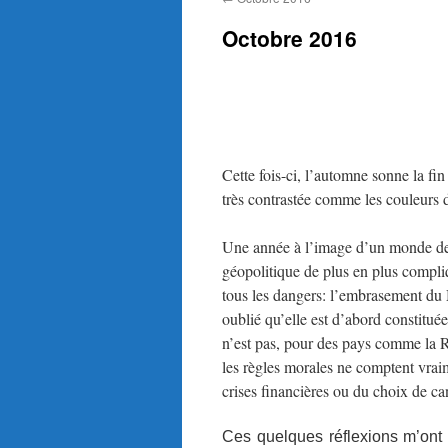
Octobre 2016
EDITO : Michel Wautot
« Il faut savoir que les choses sont sans e
Cette fois-ci, l’automne sonne la fi
très contrastée comme les couleurs d
Une année à l’image d’un monde de p
géopolitique de plus en plus compli
tous les dangers: l’embrasement du M
oublié qu’elle est d’abord constituée
n’est pas, pour des pays comme la Ru
les règles morales ne comptent vraim
crises financières ou du choix de ca
Ces quelques réflexions m’ont 