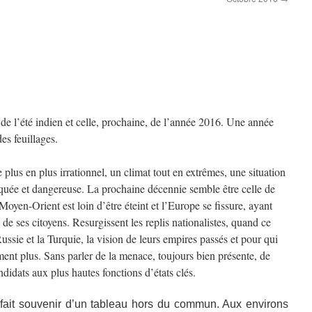
spoir et tout faire pour les changer »
Rainer Maria Rilke
n de l’été indien et celle, prochaine, de l’année 2016. Une année
es feuillages.
lus en plus irrationnel, un climat tout en extrêmes, une situation
quée et dangereuse. La prochaine décennie semble être celle de
oyen-Orient est loin d’être éteint et l’Europe se fissure, ayant
 de ses citoyens. Resurgissent les replis nationalistes, quand ce
ssie et la Turquie, la vision de leurs empires passés et pour qui
ent plus. Sans parler de la menace, toujours bien présente, de
ndidats aux plus hautes fonctions d’états clés.
fait souvenir d’un tableau hors du commun. Aux environs