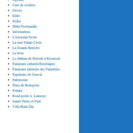
Cure de rosières
Divers
Edito
Fedex
Hôtel Normandie
Informations
L’Ancienne Ecole
La cure Sainte-Croix
La Grande Bruyère
La Note
Le château de Merode à Rixensart
Panneaux culturels/historiques
Panneaux mémoire des Papeteries
Papeteries de Genval
Patrimoine
Place de Bourgeois
Potales
Rond-point A. Lannoye
Saints Pierre et Paul
Villa Beau-Site