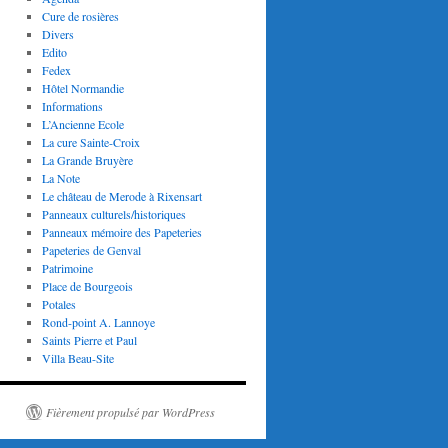
Cure de rosières
Divers
Edito
Fedex
Hôtel Normandie
Informations
L’Ancienne Ecole
La cure Sainte-Croix
La Grande Bruyère
La Note
Le château de Merode à Rixensart
Panneaux culturels/historiques
Panneaux mémoire des Papeteries
Papeteries de Genval
Patrimoine
Place de Bourgeois
Potales
Rond-point A. Lannoye
Saints Pierre et Paul
Villa Beau-Site
Fièrement propulsé par WordPress